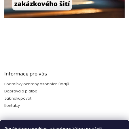
Z
á
p
Informace pro vás
a
Podmínky ochrany osobních údajů
t
í
Doprava a platba
Jak nakupovat
Kontakty
Používáme cookies, abychom Vám umožnili