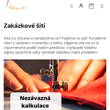
Přejít
na
Zakázkové šití
obsah
Víte co chcete a nenabízíme to? Pojďme to ušít. Poradíme
Vám s výběrem materiálu a střihu. Ušijeme vše na co si
vzpomenete podle Vašich představ. V případě Vašeho
zájmu opatříme ušitý výrobek výšivkou nebo potiskem.