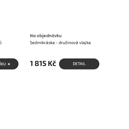
Na objednávku
ů
Sedmikráska - družinová vlajka
1 815 Kč
DETAIL
ÍKU