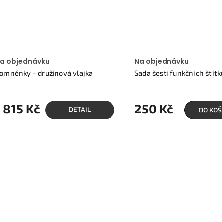
a objednávku
Na objednávku
omněnky - družinová vlajka
Sada šesti funkčních štítk
1 815 Kč
250 Kč
DETAIL
DO KOŠ