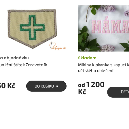
a objednávku
Skladem
unkční štítek Zdravotník
Mikina klokanka s kapucí
dětského oblečení
1 200
50 Kč
od
DO KOŠÍKU
Kč
DET