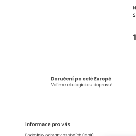
N
S
Doručení po celé Evropě
Volíme ekologickou dopravu!
Z
á
p
Informace pro vás
a
t
Podmínky ochrany osobních údajů