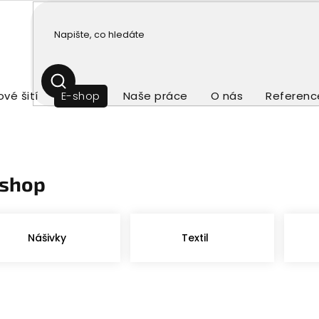
HLEDAT
vé šití
E-shop
Naše práce
O nás
Referenc
-shop
Nášivky
Textil