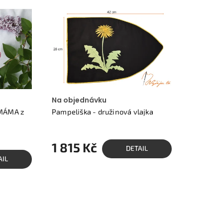
Na objednávku
 MÁMA z
Pampeliška - družinová vlajka
1 815 Kč
DETAIL
AIL