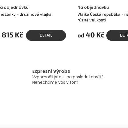
a objednávku
Na objednávku
něženky - družinová vlajka
Vlajka Česká republika - n
různé velikosti
1 815 Kč
40 Kč
od
DETAIL
DET
O
v
l
á
Expresní výroba
d
Vzpomněli jste si na poslední chvíli?
a
Nenecháme vás v tom!
c
í
p
r
v
k
y
v