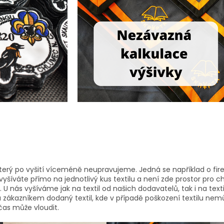
, který po vyšití víceméně neupravujeme. Jedná se například o fi
 vyšíváte přímo na jednotlivý kus textilu a není zde prostor pro
U nás vyšíváme jak na textil od našich dodavatelů, tak i na texti
a zákazníkem dodaný textil, kde v případě poškození textilu ne
bčas může vloudit.