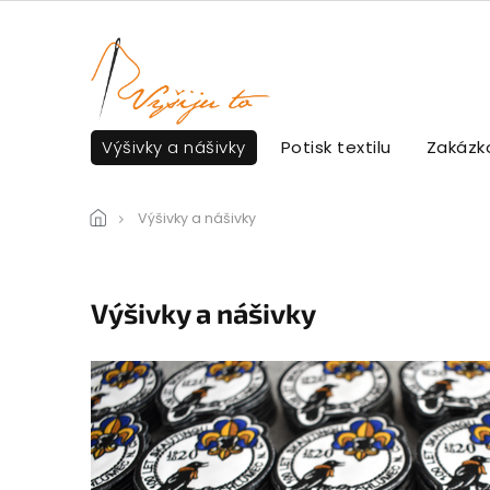
Přejít
na
obsah
Výšivky a nášivky
Potisk textilu
Zakázko
Výšivky a nášivky
Výšivky a nášivky