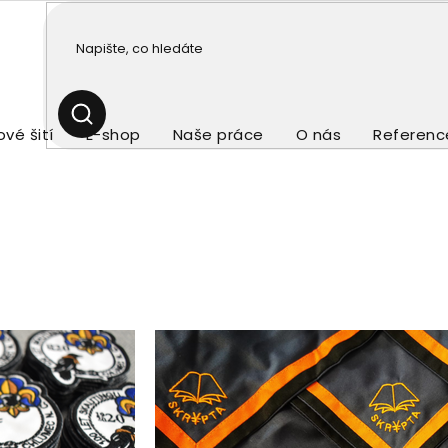
HLEDAT
vé šití
E-shop
Naše práce
O nás
Referenc