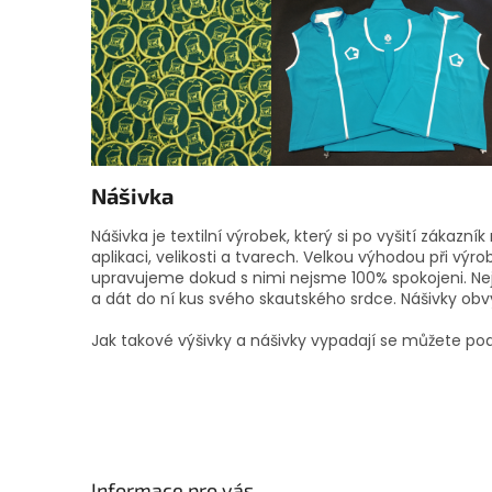
Nášivka
Nášivka je textilní výrobek, který si po vyšití zákaz
aplikaci, velikosti a tvarech. Velkou výhodou při vý
upravujeme dokud s nimi nejsme 100% spokojeni. Nej
a dát do ní kus svého skautského srdce. Nášivky ob
Jak takové výšivky a nášivky vypadají se můžete po
Z
á
p
Informace pro vás