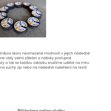
zákazníkovi skoro neomezené možnosti v jejich následné
váme vždy velmi záležet a nášivky postupně
auty a tak se každou zakázku snažíme udělat na míru
a suchý zip nebo na následné nažehlení na textil.
Přijímáme online platby