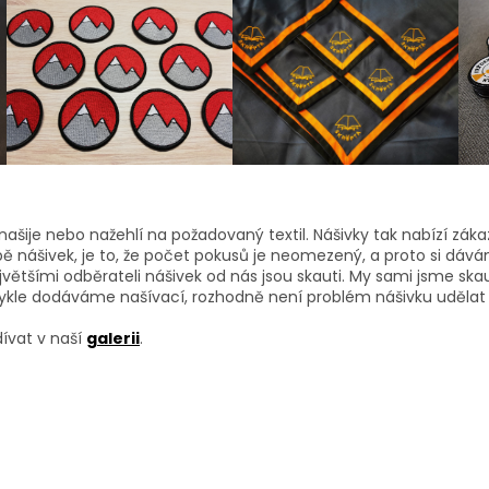
ník našije nebo nažehlí na požadovaný textil. Nášivky tak nabízí 
robě nášivek, je to, že počet pokusů je neomezený, a proto si dá
většími odběrateli nášivek od nás jsou skauti. My sami jsme sk
vykle dodáváme našívací, rozhodně není problém nášivku udělat n
dívat v naší
galerii
.